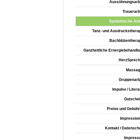
Aussöhnungsarb
Trauerarb
Systemische Arb
Tanz- und Ausdrucksthera
Bachblütenthera
Ganzheitliche Ernergiebehandl
HerzSprec
Massag
Gruppenarb
Impulse / Litera
Gutsche
Preise und Gebüh
Impressio
Kontakt / Datensch
Impress