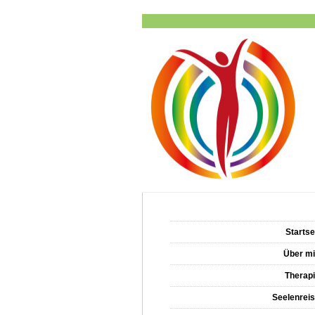
Startse
Über m
Therap
Seelenrei