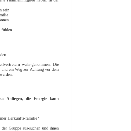
ene Familienmitglied haben. In der
n sein:
milie
können
n fühlen
nden
ellvertretern wahr-genommen. Die
en und ein Weg zur Achtung vor dem
 werden.
Das Anliegen, die Energie kann
iner Herkunfts-familie?
aus der Gruppe aus-suchen und ihnen