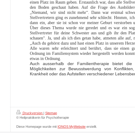
einen Platz im Raum geben. Erstaunlich war, dass alle Stellv
den Boden geschaut haben. Auf die Frage des Ausbilder
„Niemand, wir sind nicht mehr“. Dann war erstmal schwei
Stellvertretern ging es zunehmend sehr schlecht. Hmmm, ich 
dann ein, aber sie ist schon vor meiner Geburt verstorben u
Über dieses Thema wurde nie geredet und es war ein sog
Stellvertreter für deine Schwester aus und gib ihr den Plat
schauen“. Ja, und als ich dies getan habe, atmeten alle auf,
„Auch du gehörst dazu und hast einen Platz in unserem Herze
Alle waren sehr erleichtert und berührt, dass sie einen
Ordnung im Familiensystem wieder hergestellt werden konnt
etwas in Ordnung.
Auch ausserhalb der Familientherapie bietet die 
Möglichkeiten zur Bewusstwerdung von Konflikten,
Krankheit oder das Aufstellen verschiedener Lebensber
Druckversion
|
Sitemap
© Heilpraktikerin für Psychotherapie
Diese Homepage wurde mit
IONOS MyWebsite
erstellt.