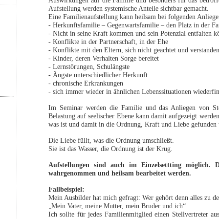
Auswirkungen auf die Familie und besonders für das betroff
Aufstellung werden systemische Anteile sichtbar gemacht.
Eine Familienaufstellung kann heilsam bei folgenden Anliege
- Herkunftsfamilie – Gegenwartsfamilie – den Platz in der Fa
- Nicht in seine Kraft kommen und sein Potenzial entfalten 
- Konflikte in der Partnerschaft, in der Ehe
- Konflikte mit den Eltern, sich nicht geachtet und verstande
- Kinder, deren Verhalten Sorge bereitet
- Lernstörungen, Schulängste
- Ängste unterschiedlicher Herkunft
- chronische Erkrankungen
- sich immer wieder in ähnlichen Lebenssituationen wiederfi
Im Seminar werden die Familie und das Anliegen von St
Belastung auf seelischer Ebene kann damit aufgezeigt werd
was ist und damit in die Ordnung, Kraft und Liebe gefunden
Die Liebe füllt, was die Ordnung umschließt.
Sie ist das Wasser, die Ordnung ist der Krug.
Aufstellungen sind auch im Einzelsettting möglich. 
wahrgenommen und heilsam bearbeitet werden.
Fallbeispiel:
Mein Ausbilder hat mich gefragt: Wer gehört denn alles zu de
„Mein Vater, meine Mutter, mein Bruder und ich“.
Ich sollte für jedes Familienmitglied einen Stellvertreter 