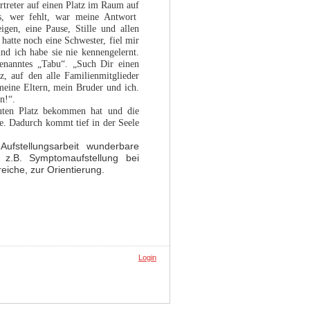
ertreter auf einen Platz im Raum auf
s, wer fehlt, war meine Antwort
gen, eine Pause, Stille und allen
hatte noch eine Schwester, fiel mir
nd ich habe sie nie kennengelernt.
enanntes „Tabu“. „Such Dir einen
z, auf den alle Familienmitglieder
 meine Eltern, mein Bruder und ich.
n!“.
 guten Platz bekommen hat und die
e. Dadurch kommt tief in der Seele
Aufstellungsarbeit wunderbare
 z.B. Symptomaufstellung bei
eiche, zur Orientierung
.
Login