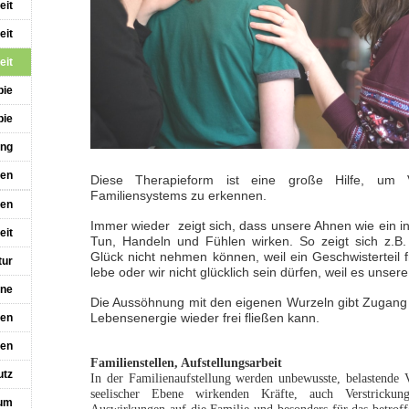
eit
eit
eit
pie
pie
ung
hen
Diese Therapieform ist eine große Hilfe, um V
Familiensystems zu erkennen.
en
Immer wieder zeigt sich, dass unsere Ahnen wie ein i
eit
Tun, Handeln und Fühlen wirken. So zeigt sich z.B.
Glück nicht nehmen können, weil ein Geschwisterteil f
tur
lebe oder wir nicht glücklich sein dürfen, weil es unser
ine
Die Aussöhnung mit den eigenen Wurzeln gibt Zugang z
Lebensenergie wieder frei fließen kann.
ren
nen
Familienstellen, Aufstellungsarbeit
utz
In der Familienaufstellung werden unbewusste, belastende 
seelischer Ebene wirkenden Kräfte, auch Verstrickung
um