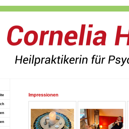
Impressionen
ite
ich
ien
en