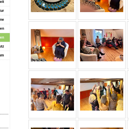
eit
tur
ine
ren
nen
utz
um