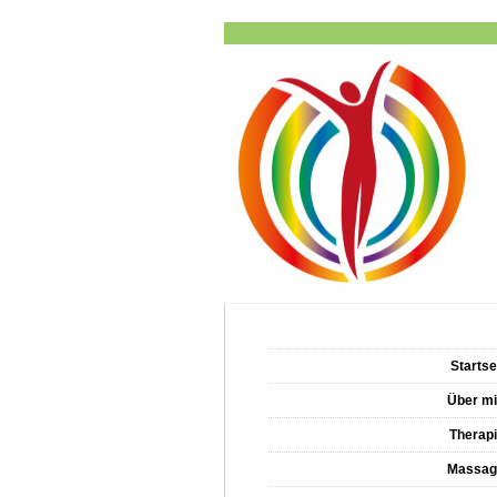
Startse
Über m
Therap
Massag